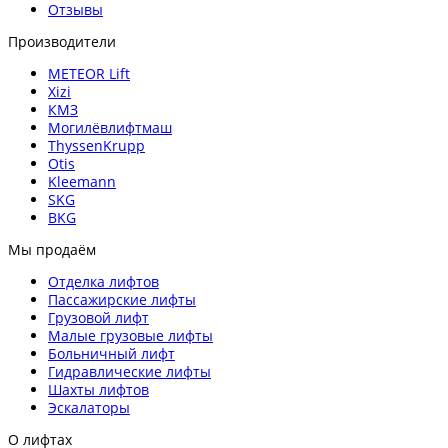
Отзывы
Производители
METEOR Lift
Xizi
КМЗ
Могилёвлифтмаш
ThyssenKrupp
Otis
Kleemann
SKG
BKG
Мы продаём
Отделка лифтов
Пассажирские лифты
Грузовой лифт
Малые грузовые лифты
Больничный лифт
Гидравлические лифты
Шахты лифтов
Эскалаторы
О лифтах