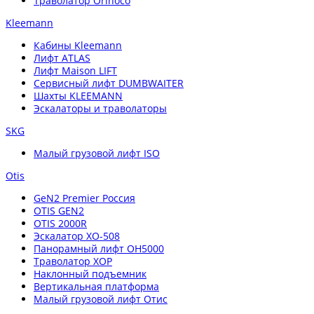
Траволатор Orinoco
Kleemann
Кабины Kleemann
Лифт ATLAS
Лифт Maison LIFT
Сервисный лифт DUMBWAITER
Шахты KLEEMANN
Эскалаторы и траволаторы
SKG
Малый грузовой лифт ISO
Otis
GeN2 Premier Россия
OTIS GEN2
OTIS 2000R
Эскалатор XO-508
Панорамный лифт OH5000
Траволатор XOP
Наклонный подъемник
Вертикальная платформа
Малый грузовой лифт Отис