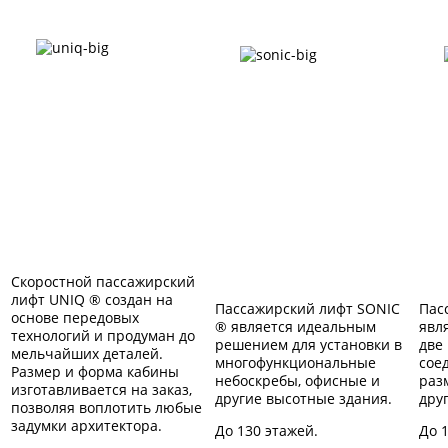
Лифт UNIQ®
Лифт SONIC®
Скоростной пассажирский
лифт UNIQ ® создан на
Пассажирский лифт SONIC
Пас
основе передовых
® является идеальным
явл
технологий и продуман до
решением для установки в
две
мельчайших деталей.
многофункциональные
сое
Размер и форма кабины
небоскребы, офисные и
раз
изготавливается на заказ,
другие высотные здания.
дру
позволяя воплотить любые
задумки архитектора.
До 130 этажей.
До 