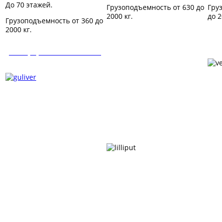
До 70 этажей.
Грузоподъемность от 630 до
Гру
2000 кг.
до 2
Грузоподъемность от 360 до
2000 кг.
Платформа Gulliver/Orion
Платформа Lilliput /Mizar