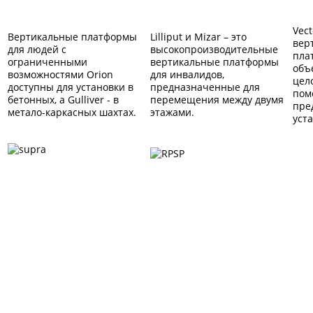
Vec
Вертикальные платформы
Lilliput и Mizar – это
вер
для людей с
высокопроизводительные
пла
ограниченными
вертикальные платформы
объ
возможностями Orion
для инвалидов,
цел
доступны для установки в
предназначенные для
пом
бетонных, а Gulliver - в
перемещения между двумя
пре
метало-каркасных шахтах.
этажами.
уста
Платформа Supra
Платформа RPSP