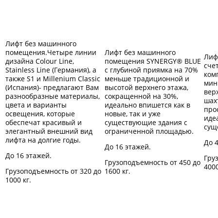
Лифт без машинного
помещения.Четыре линии
Лифт без машинного
Лиф
дизайна Colour Line,
помещения SYNERGY® BLUE
сче
Stainless Line (Германия), а
с глубиной приямка на 70%
ком
также S1 и Millenium Classic
меньше традиционной и
мин
(Испания)- предлагают Вам
высотой верхнего этажа,
вер
разнообразные материалы,
сокращенной на 30%,
шах
цвета и варианты
идеально впишется как в
про
освещения, которые
новые, так и уже
иде
обеспечат красивый и
существующие здания с
сущ
элегантный внешний вид
ограниченной площадью.
лифта на долгие годы.
До 
До 16 этажей.
До 16 этажей.
Гру
Грузоподъемность от 450 до
4000
Грузоподъемность от 320 до
1600 кг.
1000 кг.