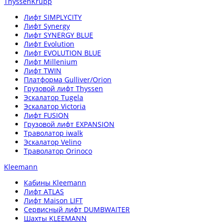
ThyssenKrupp
Лифт SIMPLYCITY
Лифт Synergy
Лифт SYNERGY BLUE
Лифт Evolution
Лифт EVOLUTION BLUE
Лифт Millenium
Лифт TWIN
Платформа Gulliver/Orion
Грузовой лифт Thyssen
Эскалатор Tugela
Эскалатор Victoria
Лифт FUSION
Грузовой лифт EXPANSION
Траволатор iwalk
Эскалатор Velino
Траволатор Orinoco
Kleemann
Кабины Kleemann
Лифт ATLAS
Лифт Maison LIFT
Сервисный лифт DUMBWAITER
Шахты KLEEMANN