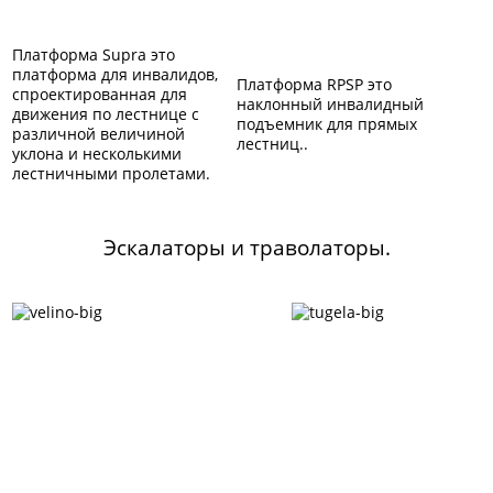
Платформа Supra это
платформа для инвалидов,
Платформа RPSP это
спроектированная для
наклонный инвалидный
движения по лестнице с
подъемник для прямых
различной величиной
лестниц..
уклона и несколькими
лестничными пролетами.
Эскалаторы и траволаторы.
Эскалатор Velino
Эскалатор Tugel