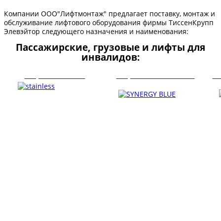
Компании ООО"Лифтмонтаж" предлагает поставку, монтаж и
обслуживание лифтового оборудования фирмы ТиссенКрупп
Элевэйтор следующего назначения и наименования:
Пассажирские, грузовые и лифты для
инвалидов:
Лифт SYNERGY ®
Лифт SYNERGY® BLUE
Л