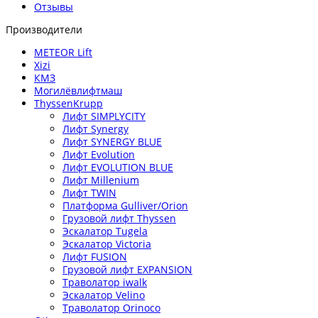
Отзывы
Производители
METEOR Lift
Xizi
КМЗ
Могилёвлифтмаш
ThyssenKrupp
Лифт SIMPLYCITY
Лифт Synergy
Лифт SYNERGY BLUE
Лифт Evolution
Лифт EVOLUTION BLUE
Лифт Millenium
Лифт TWIN
Платформа Gulliver/Orion
Грузовой лифт Thyssen
Эскалатор Tugela
Эскалатор Victoria
Лифт FUSION
Грузовой лифт EXPANSION
Траволатор iwalk
Эскалатор Velino
Траволатор Orinoco