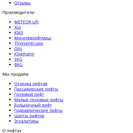
Отзывы
Производители
METEOR Lift
Xizi
КМЗ
Могилёвлифтмаш
ThyssenKrupp
Otis
Kleemann
SKG
BKG
Мы продаём
Отделка лифтов
Пассажирские лифты
Грузовой лифт
Малые грузовые лифты
Больничный лифт
Гидравлические лифты
Шахты лифтов
Эскалаторы
О лифтах