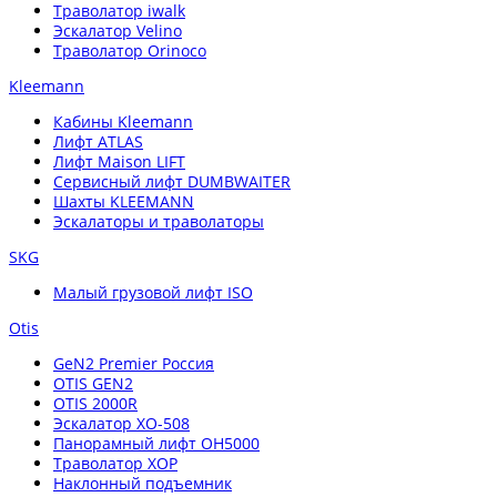
Траволатор iwalk
Эскалатор Velino
Траволатор Orinoco
Kleemann
Кабины Kleemann
Лифт ATLAS
Лифт Maison LIFT
Сервисный лифт DUMBWAITER
Шахты KLEEMANN
Эскалаторы и траволаторы
SKG
Малый грузовой лифт ISO
Otis
GeN2 Premier Россия
OTIS GEN2
OTIS 2000R
Эскалатор XO-508
Панорамный лифт OH5000
Траволатор XOP
Наклонный подъемник