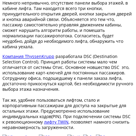
Немного непривычно, отсутствие панели выбора этажей, в
кабине лифта. Там находится всего три кнопки,
принудительного открытия дверей, кнопки закрытия дверей
и кнопка аварийной связи. Объясняется это тем что,
пассажир самостоятельно управляя движением кабины,
сможет нарушить алгоритм работы, и помешать
нормализации пассажиропотока. Согласитесь, будет
неудобно, дойдя до необходимого лифта, обнаружить что
кабина уехала.
Компания ThyssenKrupp
разработала DSC (Destination
Selection Control). Принцип работы системы мало чем
отличается от системы Отис. Основное новшество DSC это,
использование карт-ключей для постоянных пассажиров.
Сотруднику офиса, подошедшему к панели заказа лифта,
достаточно прикоснуться картой, без необходимости ручного
выбора этажа назначения.
Так же, удобнее пользоваться лифтом, стало и
корпоративным пассажирам для доступа на закрытые для
остальных этажи. Предусмотренно использование
индивидуальных кодов(PIN). При подключении системы DSC
к революционному
лифту
TWIN
, позволяет намного снизить
неравномерность загруженности.