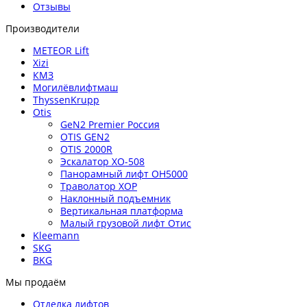
Отзывы
Производители
METEOR Lift
Xizi
КМЗ
Могилёвлифтмаш
ThyssenKrupp
Otis
GeN2 Premier Россия
OTIS GEN2
OTIS 2000R
Эскалатор XO-508
Панорамный лифт OH5000
Траволатор XOP
Наклонный подъемник
Вертикальная платформа
Малый грузовой лифт Отис
Kleemann
SKG
BKG
Мы продаём
Отделка лифтов