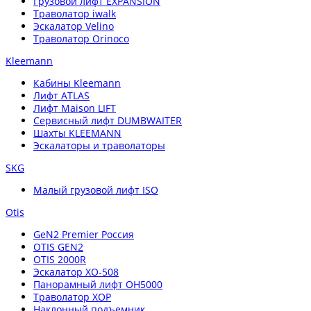
Грузовой лифт EXPANSION
Траволатор iwalk
Эскалатор Velino
Траволатор Orinoco
Kleemann
Кабины Kleemann
Лифт ATLAS
Лифт Maison LIFT
Сервисный лифт DUMBWAITER
Шахты KLEEMANN
Эскалаторы и траволаторы
SKG
Малый грузовой лифт ISO
Otis
GeN2 Premier Россия
OTIS GEN2
OTIS 2000R
Эскалатор XO-508
Панорамный лифт OH5000
Траволатор XOP
Наклонный подъемник