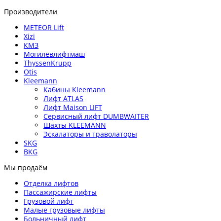
Производители
METEOR Lift
Xizi
КМЗ
Могилёвлифтмаш
ThyssenKrupp
Otis
Kleemann
Кабины Kleemann
Лифт ATLAS
Лифт Maison LIFT
Сервисный лифт DUMBWAITER
Шахты KLEEMANN
Эскалаторы и траволаторы
SKG
BKG
Мы продаём
Отделка лифтов
Пассажирские лифты
Грузовой лифт
Малые грузовые лифты
Больничный лифт