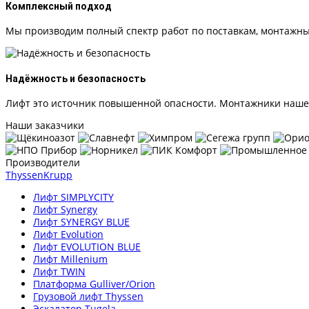
Комплексный подход
Мы производим полный спектр работ по поставкам, монтажны
Надёжность и безопасность
Лифт это источник повышенной опасности. Монтажники нашей
Наши заказчики
Производители
ThyssenKrupp
Лифт SIMPLYCITY
Лифт Synergy
Лифт SYNERGY BLUE
Лифт Evolution
Лифт EVOLUTION BLUE
Лифт Millenium
Лифт TWIN
Платформа Gulliver/Orion
Грузовой лифт Thyssen
Эскалатор Tugela