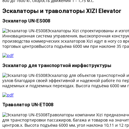
800 до 1600 кг, скорость движения 1 - 1,75 м.с.
Эскалаторы и траволаторы XIZI Elevator
Эскалатор UN-ES008
Эскалаторы Xizi спроектированы и изго
Инновационная система управления, высокопрочная констру
производства коммерческих эскалаторов Xizi идут в ногу со
торговых центровВысота подъёма 6000 мм при наклоне 35 градус
Эскалатор для транспортной инрфаструктуры
Эскалатор для объектов транспортной 
узлов благодаря своей эффективной и надежной работе по пе
надземных и подземных переходах. Высота подъёма 6000 мм при
Траволатор UN-ET008
Траволаторы компании Xizi предназначе
для транспортировки пассажиров, багажа и товаров на значи
центров.х. Высота подъёма 6000 мм, угол наклона 10,11 и 12 гр