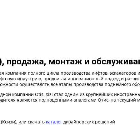
и), продажа, монтаж и обслужива
нная компания полного цикла производства лифтов, эскалаторов
лифтовую индустрию, продвигая инновационный подход и разви
можности осуществлять все этапы производства подъёмного обо
одной компании Otis, Xizi стал одним из крупнейших иностран
одителя являются полноценными аналогами Отис, на текущий м
 (Ксизи), или скачать
каталог
дизайнерских решений