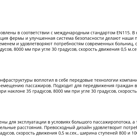
товлены в соответствии с международным стандартом EN115. В 
кция фермы и улучшенная система безопасности делают наши 
 временем и удовлетворяют потребностям современных больниц,
ов, 8000 мм при угле 30 градусов, скорость движения 0,5 м.сек
инфраструктуры воплотил в себе передовые технологии компани
ремещению пассажиров. Подходит для передвижения граждан в м
 наклоне 35 градусов, 8000 мм при угле 30 градусов, скорость 
ны для эксплуатации в условиях большого пассажиропотока, а 
тельные расстояния. Превосходный дизайн удовлетворит потре
адусов, скорость движения 0,5 м.сек., ширина ступеней 800 и 10