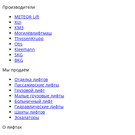
Производители
METEOR Lift
Xizi
КМЗ
Могилёвлифтмаш
ThyssenKrupp
Otis
Kleemann
SKG
BKG
Мы продаём
Отделка лифтов
Пассажирские лифты
Грузовой лифт
Малые грузовые лифты
Больничный лифт
Гидравлические лифты
Шахты лифтов
Эскалаторы
О лифтах