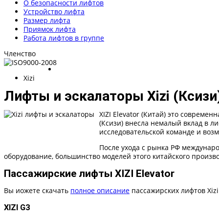
О безопасности лифтов
Устройство лифта
Размер лифта
Приямок лифта
Работа лифтов в группе
Членство
Xizi
Лифты и эскалаторы Xizi (Ксиз
XIZI Elevator (Китай) это совреме
(Ксизи) внесла немалый вклад в 
исследовательской команде и воз
После ухода с рынка РФ междунар
оборудование, большинство моделей этого китайского произв
Пассажирские лифты XIZI Elevator
Вы иожете скачать
полное описание
пассажирских лифтов Xizi
XIZI G3