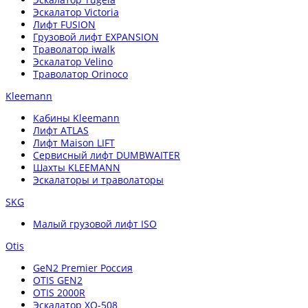
Эскалатор Victoria
Лифт FUSION
Грузовой лифт EXPANSION
Траволатор iwalk
Эскалатор Velino
Траволатор Orinoco
Kleemann
Кабины Kleemann
Лифт ATLAS
Лифт Maison LIFT
Сервисный лифт DUMBWAITER
Шахты KLEEMANN
Эскалаторы и траволаторы
SKG
Малый грузовой лифт ISO
Otis
GeN2 Premier Россия
OTIS GEN2
OTIS 2000R
Эскалатор XO-508