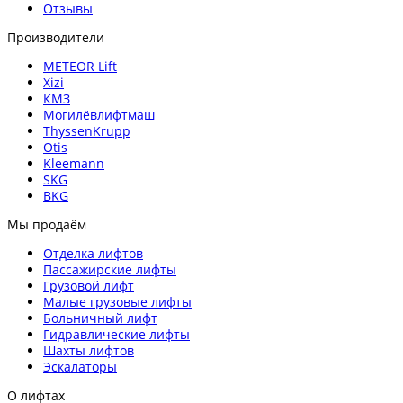
Отзывы
Производители
METEOR Lift
Xizi
КМЗ
Могилёвлифтмаш
ThyssenKrupp
Otis
Kleemann
SKG
BKG
Мы продаём
Отделка лифтов
Пассажирские лифты
Грузовой лифт
Малые грузовые лифты
Больничный лифт
Гидравлические лифты
Шахты лифтов
Эскалаторы
О лифтах