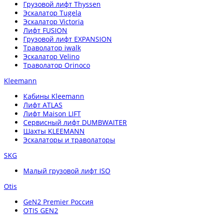
Грузовой лифт Thyssen
Эскалатор Tugela
Эскалатор Victoria
Лифт FUSION
Грузовой лифт EXPANSION
Траволатор iwalk
Эскалатор Velino
Траволатор Orinoco
Kleemann
Кабины Kleemann
Лифт ATLAS
Лифт Maison LIFT
Сервисный лифт DUMBWAITER
Шахты KLEEMANN
Эскалаторы и траволаторы
SKG
Малый грузовой лифт ISO
Otis
GeN2 Premier Россия
OTIS GEN2