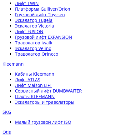
Лифт TWIN
Платформа Gulliver/Orion
Грузовой лифт Thyssen
Эскалатор Tugela
Эскалатор Victoria
Лифт FUSION
Грузовой лифт EXPANSION
Траволатор iwalk
Эскалатор Velino
Траволатор Orinoco
Kleemann
Кабины Kleemann
Лифт ATLAS
Лифт Maison LIFT
Сервисный лифт DUMBWAITER
Шахты KLEEMANN
Эскалаторы и траволаторы
SKG
Малый грузовой лифт ISO
Otis