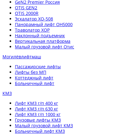
GeN2 Premier Россия
OTIS GEN2
OTIS 2000R
Эскалатор XO-508
Панорамный лифт OH5000
Траволатор XOP
Наклонный подъемник
Вертикальная платформа
Малый грузовой лифт Отис
Могилёвлифтмаш
Пассажирские лифты
Лифты без МП
Коттеджный лифт
Больничный лифт
КМЗ
Лифт КМЗ г/п 400 кг
Лифт КМЗ г/п 630 кг
Лифт КМЗ г/п 1000 кг
Грузовые лифты КМЗ
Малый грузовой лифт КМЗ
Больничный лифт КМЗ