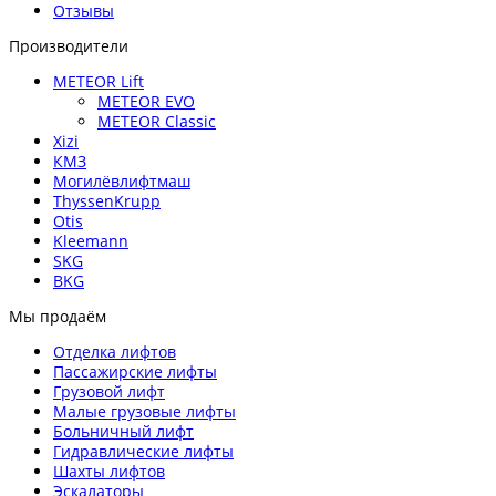
Отзывы
Производители
METEOR Lift
METEOR EVO
METEOR Classic
Xizi
КМЗ
Могилёвлифтмаш
ThyssenKrupp
Otis
Kleemann
SKG
BKG
Мы продаём
Отделка лифтов
Пассажирские лифты
Грузовой лифт
Малые грузовые лифты
Больничный лифт
Гидравлические лифты
Шахты лифтов
Эскалаторы