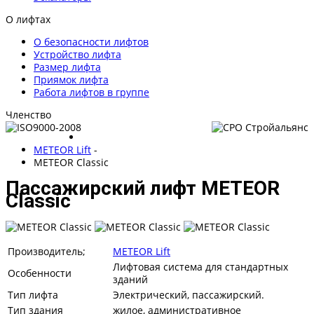
О лифтах
О безопасности лифтов
Устройство лифта
Размер лифта
Приямок лифта
Работа лифтов в группе
Членство
METEOR Lift
-
METEOR Classic
Пассажирский лифт METEOR
Classic
Производитель;
METEOR Lift
Лифтовая система для стандартных
Особенности
зданий
Тип лифта
Электрический, пассажирский.
Тип здания
жилое, административное